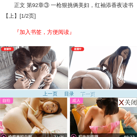
正文 第92章③ 一枪狠挑俩美妇，红袖添香夜读书
【上】[1/2页]
『加入书签，方便阅读』
上一页
目录
下一页