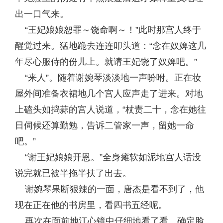
出一口气来。
“王妃娘娘恕罪～饶命啊～！”此时那宫人终于
醒觉过来。猛地跪去连连叩头道：“念在奴婢这几
年尽心服侍的份儿上。就请王妃饶了奴婢吧。”
“来人”。随着谢婉琴淡淡地一声吩咐。正在妆
屋外间准备衣裙地几个宫人应声走了进来。对地
上磕头如捣蒜的宫人说道，“杖责二十，念在她往
日伺候还算勤勉，告诉二管家一声，留她一命
吧。”
“谢王妃娘娘开恩。”全身瘫软如泥地宫人话没
说完就已被半拖半扶了出去。
谢婉琴果断狠辣的一面，唐杰是看不到了，他
现在正在他的书房里，看四书五经呢。
再次在面前地江心镜中仔细地看了看。确定脸