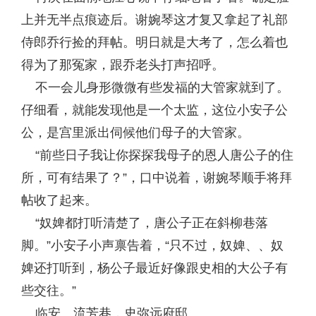
上并无半点痕迹后。谢婉琴这才复又拿起了礼部
侍郎乔行捡的拜帖。明日就是大考了，怎么着也
得为了那冤家，跟乔老头打声招呼。
不一会儿身形微微有些发福的大管家就到了。
仔细看，就能发现他是一个太监，这位小安子公
公，是宫里派出伺候他们母子的大管家。
“前些日子我让你探探我母子的恩人唐公子的住
所，可有结果了？”，口中说着，谢婉琴顺手将拜
帖收了起来。
“奴婢都打听清楚了，唐公子正在斜柳巷落
脚。”小安子小声禀告着，“只不过，奴婢、、奴
婢还打听到，杨公子最近好像跟史相的大公子有
些交往。”
临安。流芳巷，史弥远府邸。