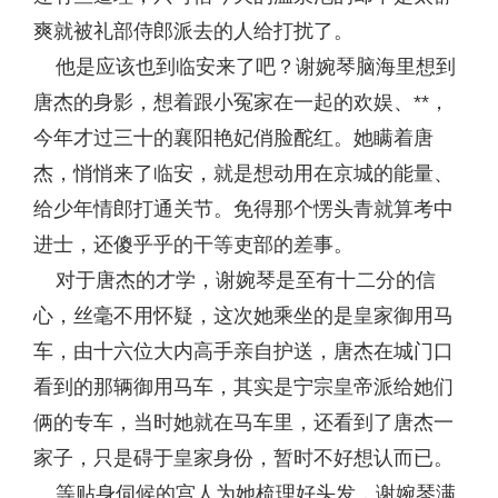
爽就被礼部侍郎派去的人给打扰了。
他是应该也到临安来了吧？谢婉琴脑海里想到
唐杰的身影，想着跟小冤家在一起的欢娱、**，
今年才过三十的襄阳艳妃俏脸酡红。她瞒着唐
杰，悄悄来了临安，就是想动用在京城的能量、
给少年情郎打通关节。免得那个愣头青就算考中
进士，还傻乎乎的干等吏部的差事。
对于唐杰的才学，谢婉琴是至有十二分的信
心，丝毫不用怀疑，这次她乘坐的是皇家御用马
车，由十六位大内高手亲自护送，唐杰在城门口
看到的那辆御用马车，其实是宁宗皇帝派给她们
俩的专车，当时她就在马车里，还看到了唐杰一
家子，只是碍于皇家身份，暂时不好想认而已。
等贴身伺候的宫人为她梳理好头发，谢婉琴满