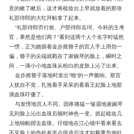
意的瞅了瞅后，这才将梳妆台上早就放着的那张
礼部侍郎的大红拜帖拿了起来。
“礼部侍郎乔行捡、户部侍郎岳珂、今科的主考
官，果然是他们两？”看到这两个人个名字时猛然
一愣，正为她插着金步摇簪子的宫人手上用劲一
偏，簪子的尖端就戳在了谢婉琴的脸上，瞬时之
间，一滴小小地血珠从粉白的皮肤上沁了出来。
金步摇簪子落地时发出“啪”的一声脆响。那宫
人犹自不觉，扎煞着手呆呆的看着王妃脸上地那
滴血珠吓傻了。
与发愣地宫人不同。因疼痛猛一皱眉地谢婉琴
见到脸上沁出血珠后顿时神色一变。抓起梳妆几
上地锦帕揩去血珠。仔细地在江心镜中看来看去
不见脸上的伤处有半点痕迹后这才如释重负地吐