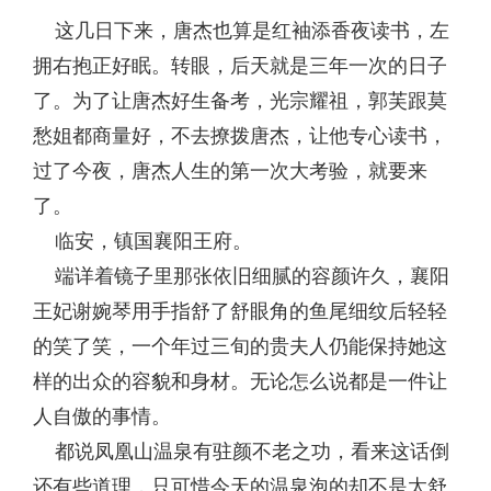
这几日下来，唐杰也算是红袖添香夜读书，左
拥右抱正好眠。转眼，后天就是三年一次的日子
了。为了让唐杰好生备考，光宗耀祖，郭芙跟莫
愁姐都商量好，不去撩拨唐杰，让他专心读书，
过了今夜，唐杰人生的第一次大考验，就要来
了。
临安，镇国襄阳王府。
端详着镜子里那张依旧细腻的容颜许久，襄阳
王妃谢婉琴用手指舒了舒眼角的鱼尾细纹后轻轻
的笑了笑，一个年过三旬的贵夫人仍能保持她这
样的出众的容貌和身材。无论怎么说都是一件让
人自傲的事情。
都说凤凰山温泉有驻颜不老之功，看来这话倒
还有些道理，只可惜今天的温泉泡的却不是太舒