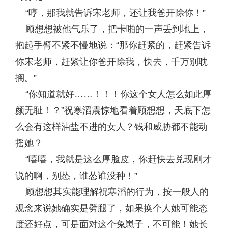
“哼，那我就告诉宋老师，还让我爸开除你！”
顾想想被他气乐了，把卡啪的一声丢到地上，
抱起手臂不紧不慢地说：“那你赶紧的，赶紧告诉
你宋老师，赶紧让你爸开除我，快去，千万别耽
搁。”
“你知道就好……！！！你这个女人怎么如此厚
颜无耻！？”祝寒滔震惊地看着顾想想，天底下怎
么会有这样油盐不进的女人？钱和威胁都不能动
摇她？
“嘻嘻，我就是这么厚脸皮，你赶快去兑现刚才
说的啊，别怂，谁怂谁没种！”
顾想想其实能理解祝寒滔的行为，按一般人的
观念来说她确实是劈腿了，如果换个人她可能态
度还好点，可是面对这个兔崽子，不可能！她长