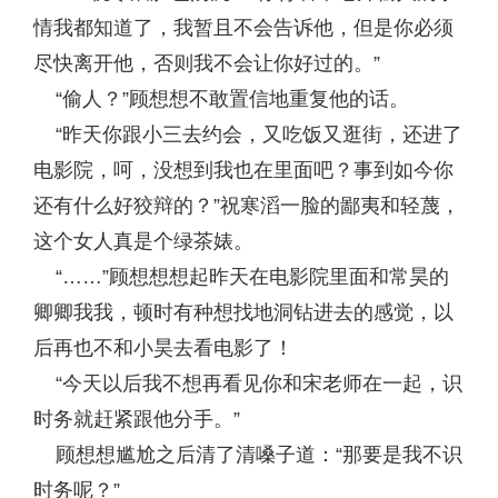
情我都知道了，我暂且不会告诉他，但是你必须
尽快离开他，否则我不会让你好过的。”
“偷人？”顾想想不敢置信地重复他的话。
“昨天你跟小三去约会，又吃饭又逛街，还进了
电影院，呵，没想到我也在里面吧？事到如今你
还有什么好狡辩的？”祝寒滔一脸的鄙夷和轻蔑，
这个女人真是个绿茶婊。
“……”顾想想想起昨天在电影院里面和常昊的
卿卿我我，顿时有种想找地洞钻进去的感觉，以
后再也不和小昊去看电影了！
“今天以后我不想再看见你和宋老师在一起，识
时务就赶紧跟他分手。”
顾想想尴尬之后清了清嗓子道：“那要是我不识
时务呢？”