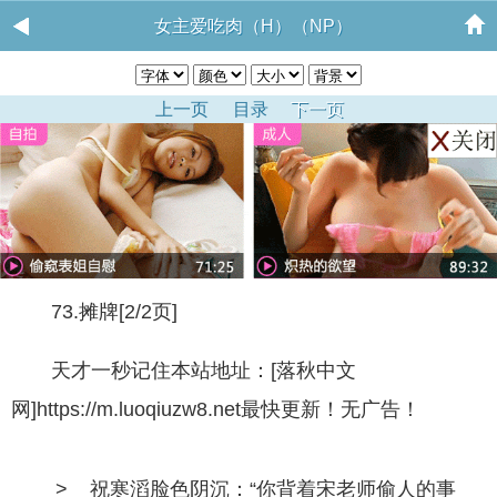
女主爱吃肉（H）（NP）
上一页
目录
下一页
73.摊牌[2/2页]
天才一秒记住本站地址：[落秋中文
网]https://m.luoqiuzw8.net最快更新！无广告！
> 祝寒滔脸色阴沉：“你背着宋老师偷人的事