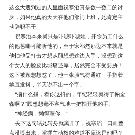
这么大遇到过的人里面祝寒滔真是数一数二的讨
厌，如果他真的天天在他们部门上班，她肯定主
动辞职不干。
祝寒滔本来就只是吓唬吓唬她，开除员工什么
的他爸哪可能听他的，至于宋祁然那边本来就是
他怕他受打击才想从顾想想这边入手，没想到这
个女人的脸皮比城墙还厚，居然完全不受要胁！
这下被顾想想怼了，他一张脸气得通红，手指着
她直发抖，半天说不出一个字。
“指什么指，看你这抖的，年纪轻轻就得了帕金
森啊？”顾想想毫不客气地一把拍开他的手。
“神经病，懒得理你。”
丢下这句话她转身就离开了，祝寒滔一口血差
点没喷出来，掌握主动权的难道不应该是他吗？