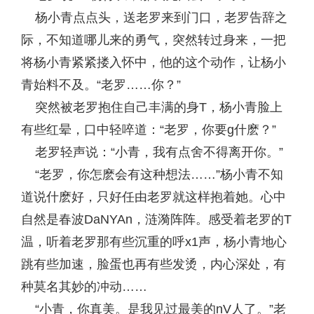
杨小青点点头，送老罗来到门口，老罗告辞之
际，不知道哪儿来的勇气，突然转过身来，一把
将杨小青紧紧搂入怀中，他的这个动作，让杨小
青始料不及。“老罗……你？”
突然被老罗抱住自己丰满的身T，杨小青脸上
有些红晕，口中轻啐道：“老罗，你要g什麽？”
老罗轻声说：“小青，我有点舍不得离开你。”
“老罗，你怎麽会有这种想法……”杨小青不知
道说什麽好，只好任由老罗就这样抱着她。心中
自然是春波DaNYAn，涟漪阵阵。感受着老罗的T
温，听着老罗那有些沉重的呼x1声，杨小青地心
跳有些加速，脸蛋也再有些发烫，内心深处，有
种莫名其妙的冲动……
“小青，你真美。是我见过最美的nV人了。”老