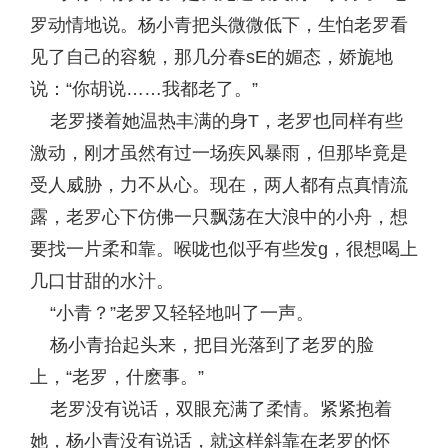
罗动情地说。杨小青把头微微低下，生怕老罗看
见了自己的容貌，那几分春sE的媚态，娇旎地
说：“你胡说……我都老了。”
老罗搂着她温热丰满的身T，老罗也同样有些
激动，刚才虽然有过一场疾风暴雨，但那毕竟是
受人威胁，力不从心。现在，两人都有点真情流
露，老罗心下仿佛一只飘荡在大浪中的小舟，想
要找一片柔和靠。喉咙也似乎有些发g，很想喝上
几口甘甜的水汁。
“小青？”老罗又轻轻地叫了一声。
杨小青抬起头来，把目光落到了老罗的脸
上，“老罗，什麽事。”
老罗没有说话，双眼充满了柔情。紧紧抱着
她，杨小青没有说话，就这样斜靠在老罗的怀