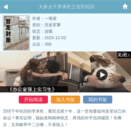
大唐太子李承乾之宿世轮回
作者：一堆茶
类别：历史军事
状态：连载
更新：2025-12-02
点击：389
开始阅读
加入书架
我的书架
历经千年轮回的李承乾，重回贞观十年，这一世他要如何改变自己的
命运？事实证明，稳如老狗精神状态，再强的对手也得破防！非爽
文，文风略带中二沙雕，不喜慎入！