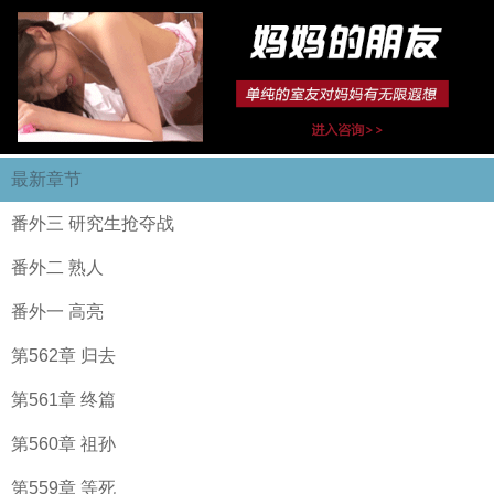
最新章节
番外三 研究生抢夺战
番外二 熟人
番外一 高亮
第562章 归去
第561章 终篇
第560章 祖孙
第559章 等死